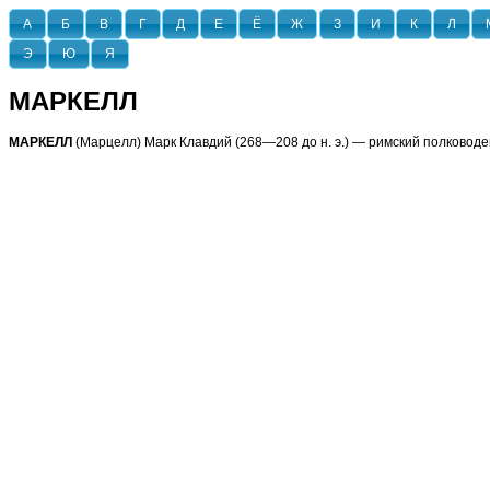
А
Б
В
Г
Д
Е
Ё
Ж
З
И
К
Л
Э
Ю
Я
МАРКЕЛЛ
МАРКЕЛЛ
(Марцелл) Марк Клавдий (268—208 до н. э.) — римский полководе