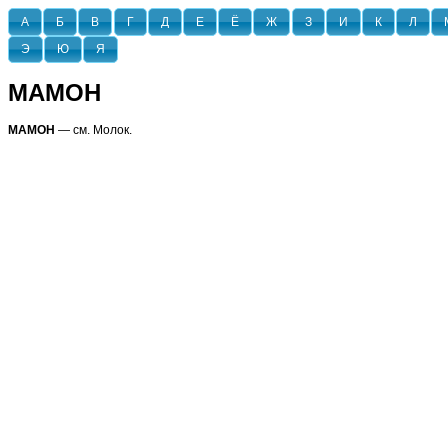
А
Б
В
Г
Д
Е
Ё
Ж
З
И
К
Л
Э
Ю
Я
МАМОН
МАМОН
— см. Молок.